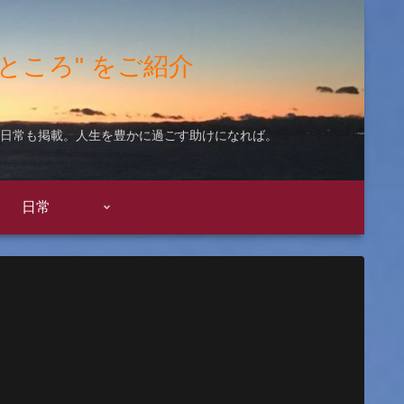
"いいところ" をご紹介
ての日常も掲載。人生を豊かに過ごす助けになれば。
日常