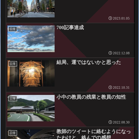
2023.01.05
700記事達成
日常
2022.12.08
結局、運ではないかと思った
日常
2022.10.31
小中の教員の残業と教員の知性
日常
2022.08.30
教師のツイートに絡むようになっ
日常
たわけと、絡んでの感想