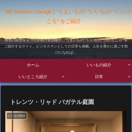
My Solution Garage | "うまいもの" "いいもの" "いいと
ころ" をご紹介
異色の経歴をもつ大企業の管理職が、"うまいもの" "いいもの" "いいところ" を
ご紹介するサイト。ビジネスマンとしての日常も掲載。人生を豊かに過ごす助
けになれば。
ホーム
いいもの紹介
いいところ紹介
日常
トレンツ・リャド バガテル庭園
いいもの紹介