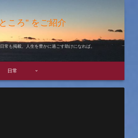
"いいところ" をご紹介
ての日常も掲載。人生を豊かに過ごす助けになれば。
日常