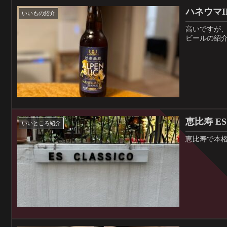
ハネウマI
いいもの紹介
高いですが
ビールの紹
恵比寿 ES 
いいところ紹介
恵比寿で本