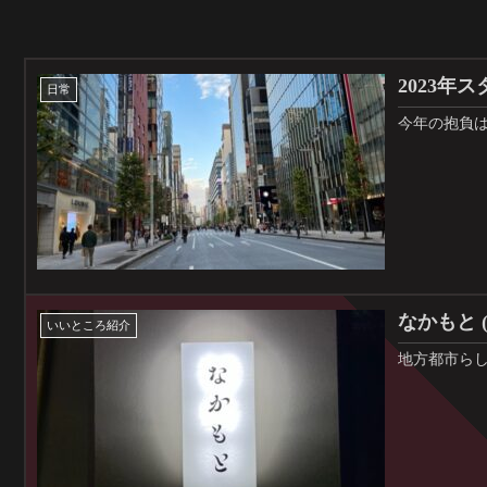
2023年
日常
今年の抱負
なかもと (
いいところ紹介
地方都市ら