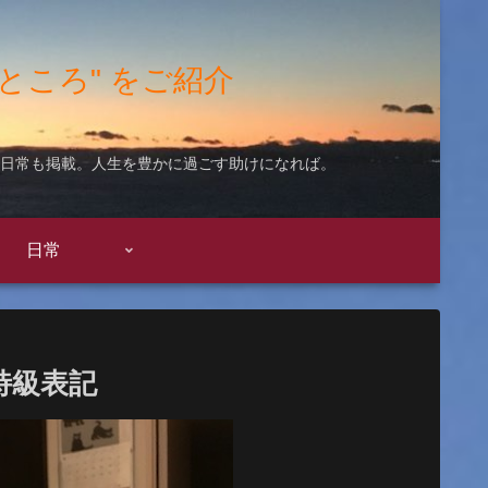
"いいところ" をご紹介
ての日常も掲載。人生を豊かに過ごす助けになれば。
日常
特級表記