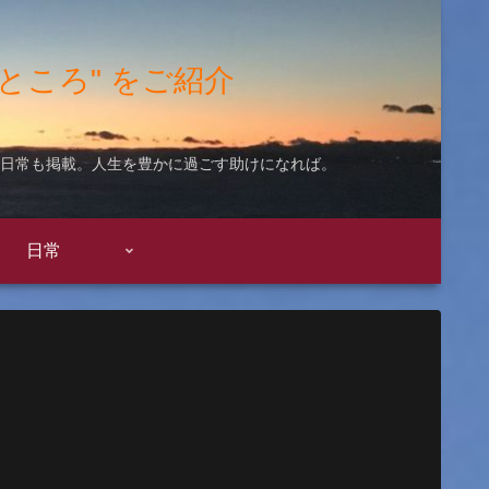
"いいところ" をご紹介
ての日常も掲載。人生を豊かに過ごす助けになれば。
日常