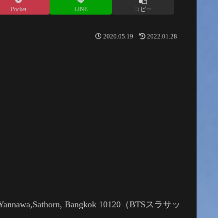
Pocket
LINE
コピー
2020.05.19
2022.01.28
ad, Yannawa,Sathorn, Bangkok 10120（BTSスラサッ