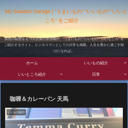
My Solution Garage | "うまいもの" "いいもの" "いいと
ころ" をご紹介
異色の経歴をもつ大企業の管理職が、"うまいもの" "いいもの" "いいところ" を
ご紹介するサイト。ビジネスマンとしての日常も掲載。人生を豊かに過ごす助
けになれば。
ホーム
いいもの紹介
いいところ紹介
日常
咖喱＆カレーパン 天馬
いいもの紹介