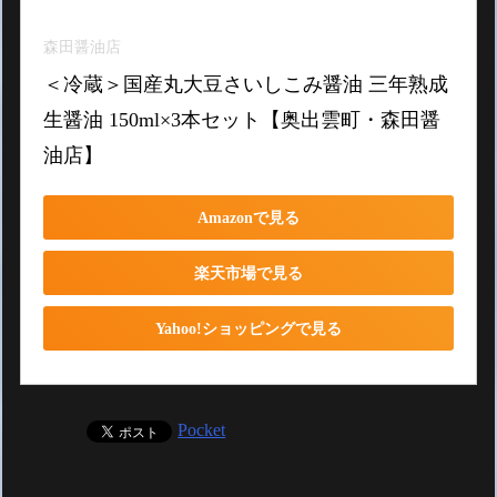
森田醤油店
＜冷蔵＞国産丸大豆さいしこみ醤油 三年熟成
生醤油 150ml×3本セット【奥出雲町・森田醤
油店】
Amazonで見る
楽天市場で見る
Yahoo!ショッピングで見る
Pocket