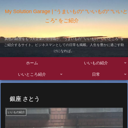
My Solution Garage | "うまいもの" "いいもの" "いいと
ころ" をご紹介
異色の経歴をもつ大企業の管理職が、"うまいもの" "いいもの" "いいところ" を
ご紹介するサイト。ビジネスマンとしての日常も掲載。人生を豊かに過ごす助
けになれば。
ホーム
いいもの紹介
いいところ紹介
日常
銀座 さとう
いいもの紹介