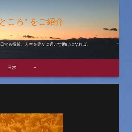
"いいところ" をご紹介
ての日常も掲載。人生を豊かに過ごす助けになれば。
日常