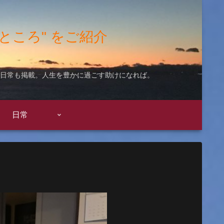
"いいところ" をご紹介
ての日常も掲載。人生を豊かに過ごす助けになれば。
日常