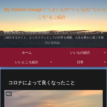
My Solution Garage | "うまいもの" "いいもの" "いいと
ころ" をご紹介
異色の経歴をもつ大企業の管理職が、"うまいもの" "いいもの" "いいところ" を
ご紹介するサイト。ビジネスマンとしての日常も掲載。人生を豊かに過ごす助
けになれば。
ホーム
いいもの紹介
いいところ紹介
日常
コロナによって良くなったこと
雑記