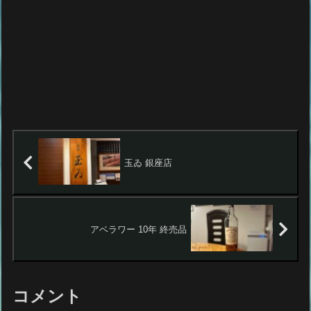
玉ゐ 銀座店
アベラワー 10年 終売品
コメント