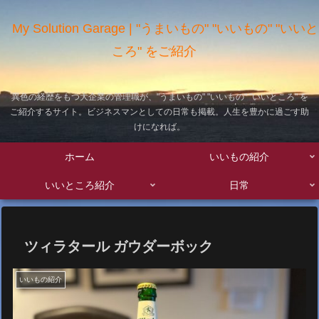
My Solution Garage | "うまいもの" "いいもの" "いいと
ころ" をご紹介
異色の経歴をもつ大企業の管理職が、"うまいもの" "いいもの" "いいところ" を
ご紹介するサイト。ビジネスマンとしての日常も掲載。人生を豊かに過ごす助
けになれば。
ホーム
いいもの紹介
いいところ紹介
日常
ツィラタール ガウダーボック
いいもの紹介