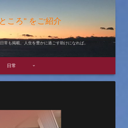
"いいところ" をご紹介
ての日常も掲載。人生を豊かに過ごす助けになれば。
日常