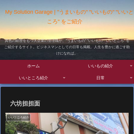
My Solution Garage | "うまいもの" "いいもの" "いいと
ころ" をご紹介
異色の経歴をもつ大企業の管理職が、"うまいもの" "いいもの" "いいところ" を
ご紹介するサイト。ビジネスマンとしての日常も掲載。人生を豊かに過ごす助
けになれば。
ホーム
いいもの紹介
いいところ紹介
日常
六坊担担面
いいところ紹介