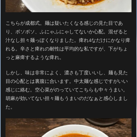
こちらが成都式。麺は疑いたくなる感じの見た目であ
り、ボソボソ、ふにゃふにゃしてないか心配。混ぜると
汁なし担々麺っぽくなりました。痺れ4なだけにかなり痺
れる。辛さと痺れの耐性は平均的な私ですが、下がちょ
っと麻痺するような痺れ。
しかし、味は非常によく、濃さも丁度いいし、麺も見た
目の心配とは裏腹に合います。中太麺な感じですがいい
感じに絡む。空心菜がのっていてこちらも中々うまい。
胡麻が効いてない担々麺もうまいのだなぁと感心しまし
た。