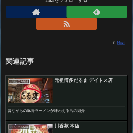
Haziをフォローする
Hazi
関連記事
元祖博多だるま デイトス店
いいところ紹介
昔ながらの豚骨ラーメンが味わえる店の紹介
川香苑 本店
いいところ紹介