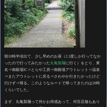
朝10時半頃出て、少し早めのお昼（2.3度しか行ってなか
ったので行ってみたかった
丸亀製麺
に行く）をとり、東
名⇒御殿場IC⇒とらや工房⇒御殿場アウトレット⇒温泉
⇒またアウトレットに戻る⇒さわやか行きたかったけど
行けず⇒帰る。このようなルートで帰ってきたのは20時
くらいでした。
まず、丸亀製麺って何かお得感あって、何百店舗もあり