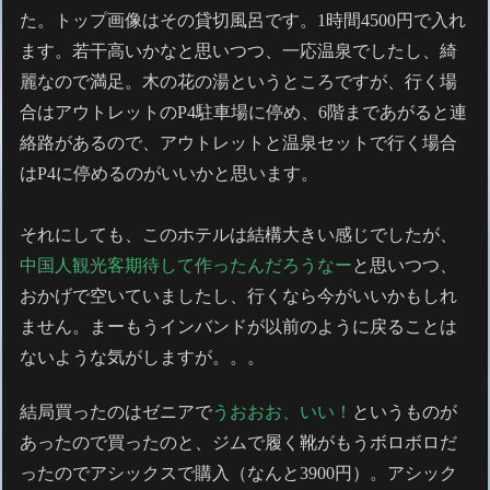
た。トップ画像はその貸切風呂です。1時間4500円で入れ
ます。若干高いかなと思いつつ、一応温泉でしたし、綺
麗なので満足。木の花の湯というところですが、行く場
合はアウトレットのP4駐車場に停め、6階まであがると連
絡路があるので、アウトレットと温泉セットで行く場合
はP4に停めるのがいいかと思います。
それにしても、このホテルは結構大きい感じでしたが、
中国人観光客
期待して作ったんだろうなー
と思いつつ、
おかげで空いていましたし、行くなら今がいいかもしれ
ません。まーもうインバンドが以前のように戻ることは
ないような気がしますが。。。
結局買ったのはゼニアで
うおおお、いい！
というものが
あったので買ったのと、ジムで履く靴がもうボロボロだ
ったのでアシックスで購入（なんと3900円）。アシック