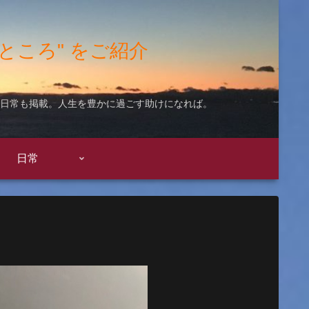
"いいところ" をご紹介
ての日常も掲載。人生を豊かに過ごす助けになれば。
日常