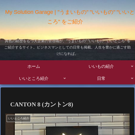
My Solution Garage | "うまいもの" "いいもの" "いいと
ころ" をご紹介
異色の経歴をもつ大企業の管理職が、"うまいもの" "いいもの" "いいところ" を
ご紹介するサイト。ビジネスマンとしての日常も掲載。人生を豊かに過ごす助
けになれば。
ホーム
いいもの紹介
いいところ紹介
日常
CANTON 8 (カントン8)
いいところ紹介