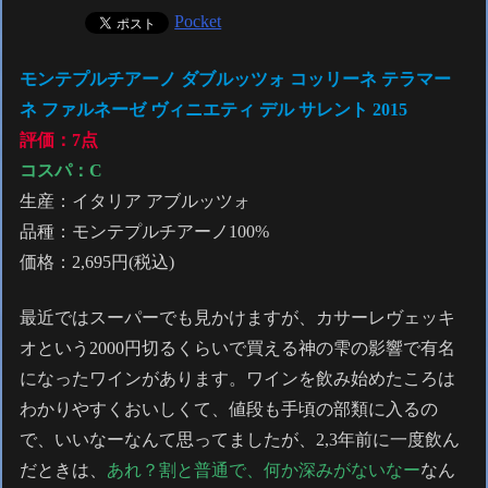
Pocket
モンテプルチアーノ ダブルッツォ コッリーネ テラマー
ネ ファルネーゼ
ヴィニエティ デル サレント
2015
評価：7点
コスパ：
C
生産：イタリア アブルッツォ
品種：モンテプルチアーノ100%
価格：2,695円(税込)
最近ではスーパーでも見かけますが、カサーレヴェッキ
オという2000円切るくらいで買える神の雫の影響で有名
になったワインがあります。ワインを飲み始めたころは
わかりやすくおいしくて、値段も手頃の部類に入るの
で、いいなーなんて思ってましたが、2,3年前に一度飲ん
だときは、
あれ？割と普通で、何か深みがないなー
なん