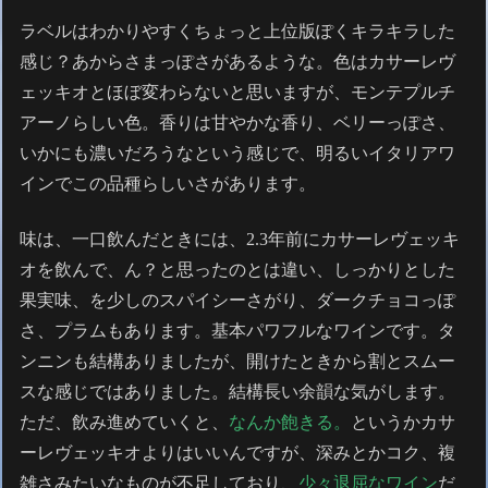
ラベルはわかりやすくちょっと上位版ぽくキラキラした
感じ？あからさまっぽさがあるような。色はカサーレヴ
ェッキオとほぼ変わらないと思いますが、モンテプルチ
アーノらしい色。香りは甘やかな香り、ベリーっぽさ、
いかにも濃いだろうなという感じで、明るいイタリアワ
インでこの品種らしいさがあります。
味は、一口飲んだときには、2.3年前にカサーレヴェッキ
オを飲んで、ん？と思ったのとは違い、しっかりとした
果実味、を少しのスパイシーさがり、ダークチョコっぽ
さ、プラムもあります。基本パワフルなワインです。タ
ンニンも結構ありましたが、開けたときから割とスムー
スな感じではありました。結構長い余韻な気がします。
ただ、飲み進めていくと、
なんか飽きる。
というかカサ
ーレヴェッキオよりはいいんですが、深みとかコク、複
雑さみたいなものが不足しており、
少々退屈なワイン
だ