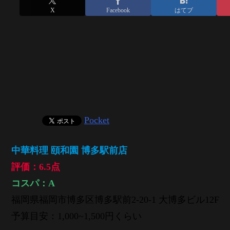
X
Facebook
はてブ
Pocket
中華料理 頤和園 博多駅前店
評価：6.5点
コスパ：
A
福岡県福岡市博多区博多駅前2-20-1 大博多ビル12F
予算目安：1,000~1,500円くらい