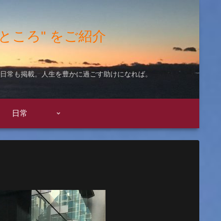
"いいところ" をご紹介
ての日常も掲載。人生を豊かに過ごす助けになれば。
日常