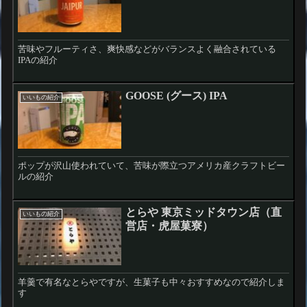
苦味やフルーティさ、爽快感などがバランスよく融合されている
IPAの紹介
GOOSE (グース) IPA
いいもの紹介
ポップが沢山使われていて、苦味が際立つアメリカ産クラフトビー
ルの紹介
とらや 東京ミッドタウン店（直
いいもの紹介
営店・虎屋菓寮）
羊羹で有名なとらやですが、生菓子も中々おすすめなので紹介しま
す