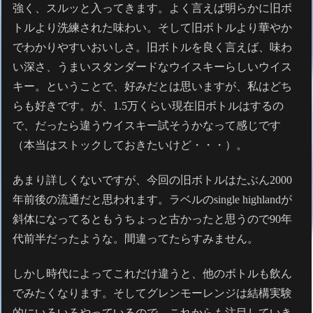
強く、スルッと入ってきます。よく言えば明らかに旧ボ
トルより洗練された味わい。そして旧ボトルより華やか
でわかりやすいおいしさ。旧ボトルを良く言えば、味わ
い深さ、うまいスタンダードなウイスキーらしいウイス
キー。ということで、好みだとは思いますが、私はどち
らも好きです。が、1.5万くらい現在旧ボトルはするの
で、だったら違うウイスキー試そうかなって感じです
（本当はストックしておきたいけど・・・）。
あまり詳しくないですが、今回の旧ボトルはたぶん2000
年前後の流通だと思われます。ラベルのsingle highlandが
斜体になってるともうちょっと古かったと思うので90年
代前半だったような。間違ってたらすみません。
しかし時代によってこれだけ違うと、他のボトルも飲ん
でみたくなります。そしてグレンモーレンジは結構実験
的にいろいろやっているので、これからも注目していき