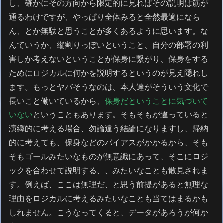
し、確かにその方向から限定的に見ればその説明は筋が
通るわけですが、やっぱり全体みると全然最適になら
ん、とか無駄と思うことが多くあるように思います。な
んていうか、縦割りっぽいということ、自分の部署の利
害しか考えないということが保身に繋がり、保身をする
ためにロジカルに何かを説明するというのが見え隠れし
ます。もっとヤバそうなのは、本人達がそういう文化で
長いこと働いているから、
保身だということに気づいて
いない
ということもあります。そもそもが違っていると
演繹的に考える場合、勿論違う結論になりますし、帰納
的に考えても、保身などのバイアスがかかるから、そも
そもゴールみたいなものが無意識にあって、そこにロジ
ックを合わせて説明する、、みたいなことも散見されま
す。例えば、ここは無理だ、と思う前提があると無理な
理由をロジカルに考えるみたいなことも当てはまるかも
しれません。こうなってくると、データがあろうが何か