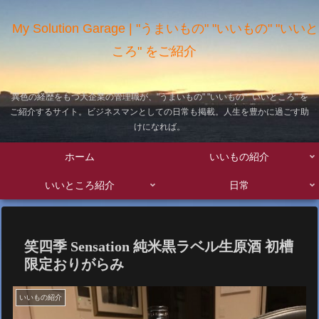
My Solution Garage | "うまいもの" "いいもの" "いいと
ころ" をご紹介
異色の経歴をもつ大企業の管理職が、"うまいもの" "いいもの" "いいところ" を
ご紹介するサイト。ビジネスマンとしての日常も掲載。人生を豊かに過ごす助
けになれば。
ホーム
いいもの紹介
いいところ紹介
日常
笑四季 Sensation 純米黒ラベル生原酒 初槽
限定おりがらみ
いいもの紹介