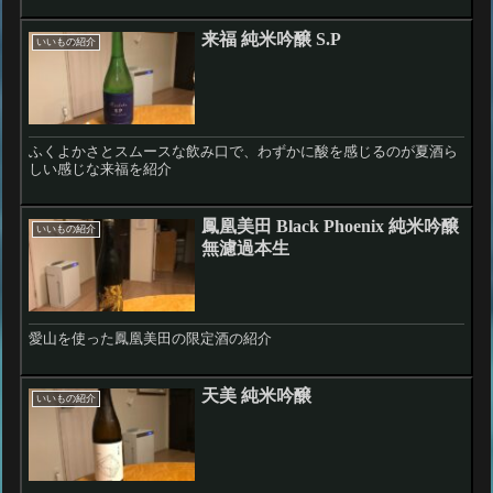
来福 純米吟醸 S.P
いいもの紹介
ふくよかさとスムースな飲み口で、わずかに酸を感じるのが夏酒ら
しい感じな来福を紹介
鳳凰美田 Black Phoenix 純米吟醸
いいもの紹介
無濾過本生
愛山を使った鳳凰美田の限定酒の紹介
天美 純米吟醸
いいもの紹介