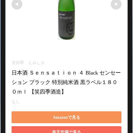
笑四季 えみしき
日本酒 Ｓｅｎｓａｔｉｏｎ ４ Black センセー
ション ブラック 特別純米酒 黒ラベル１８０
０ｍｌ 【笑四季酒造】
なし
Amazonで見る
楽天市場で見る